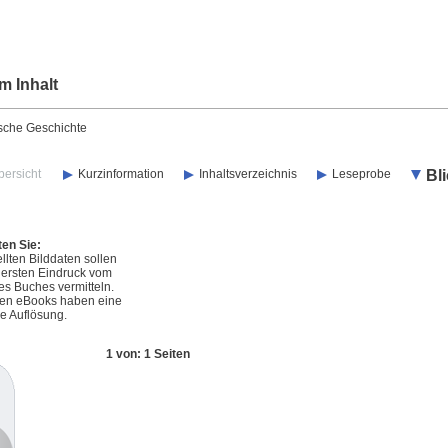
m Inhalt
ische Geschichte
bersicht
Kurzinformation
Inhaltsverzeichnis
Leseprobe
Bl
ten Sie:
llten Bilddaten sollen
 ersten Eindruck vom
s Buches vermitteln.
rten eBooks haben eine
e Auflösung.
1 von: 1 Seiten