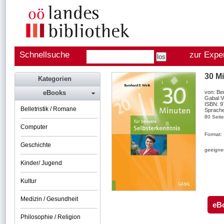
Schnellsuche
zur Expe
30 M
Kategorien
eBooks
von: Be
Gabal V
ISBN: 
Belletristik / Romane
Sprache
80 Seit
Computer
Format:
Geschichte
geeignet
Kinder/ Jugend
Kultur
Medizin / Gesundheit
eB
Philosophie / Religion