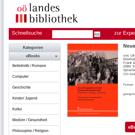
Schnellsuche
zur Expe
Neue
Kategorien
eBooks
von: Ulr
Reinhol
Frank &
Belletristik / Romane
ISBN: 
Sprache
220 Sei
Computer
Format:
Geschichte
geeignet
Kinder/ Jugend
Kultur
Medizin / Gesundheit
eB
Philosophie / Religion