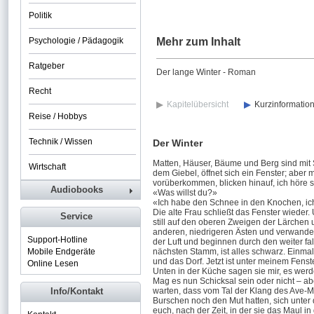
Politik
Psychologie / Pädagogik
Mehr zum Inhalt
Ratgeber
Der lange Winter - Roman
Recht
Kapitelübersicht
Kurzinformatio
Reise / Hobbys
Technik / Wissen
Der Winter
Matten, Häuser, Bäume und Berg sind mit
Wirtschaft
dem Giebel, öffnet sich ein Fenster; aber m
vorüberkommen, blicken hinauf, ich höre s
Audiobooks
«Was willst du?»
«Ich habe den Schnee in den Knochen, ic
Die alte Frau schließt das Fenster wieder
Service
still auf den oberen Zweigen der Lärchen u
anderen, niedrigeren Ästen und verwandel
Support-Hotline
der Luft und beginnen durch den weiter 
Mobile Endgeräte
nächsten Stamm, ist alles schwarz. Einmal
und das Dorf. Jetzt ist unter meinem Fenste
Online Lesen
Unten in der Küche sagen sie mir, es wer
Mag es nun Schicksal sein oder nicht – ab
Info/Kontakt
warten, dass vom Tal der Klang des Ave-Ma
Burschen noch den Mut hatten, sich unter
euch, nach der Zeit, in der sie das Maul 