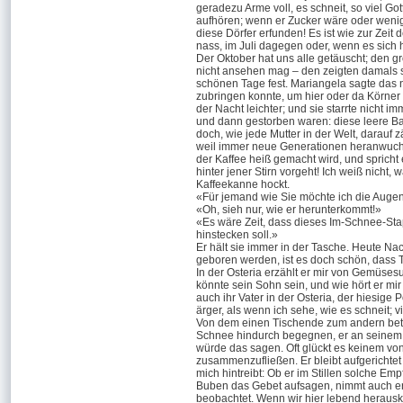
geradezu Arme voll, es schneit, so viel Gott
aufhören; wenn er Zucker wäre oder wenig
diese Dörfer erfunden! Es ist wie zur Zeit 
nass, im Juli dagegen oder, wenn es sich 
Der Oktober hat uns alle getäuscht; den g
nicht an­sehen mag – den zeigten damals s
schönen Tage fest. Mariangela sagte das no
zubringen konnte, um hier oder da Körner
der Nacht leichter; und sie starrte nicht 
und dann gestorben waren: diese leere Ba
doch, wie jede Mutter in der Welt, darauf 
weil immer neue Generationen heranwuchs
der Kaffee heiß gemacht wird, und sprich
hinter jener Stirn vorgeht! Ich weiß nicht
Kaffeekanne hockt.
«Für jemand wie Sie möchte ich die Auge
«Oh, sieh nur, wie er herunterkommt!»
«Es wäre Zeit, dass dieses Im-Schnee-Stap
hinstecken soll.»
Er hält sie immer in der Tasche. Heute Na
geboren werden, ist es doch schön, dass 
In der Osteria erzählt er mir von Gemüsesu
könnte sein Sohn sein, und wie hört er mi
auch ihr Vater in der Osteria, der hiesige 
ärger, als wenn ich sehe, wie es schneit; v
Von dem einen Tischende zum andern betr
Schnee hindurch begegnen, er an seinem Fe
würde das sagen. Oft glückt es keinem von
zusammenzufließen. Er bleibt aufgerichtet
mich hintreibt: Ob er im Stillen solche E
Buben das Gebet aufsagen, nimmt auch er d
beobachtet. Wenn wir hier lebend herausko