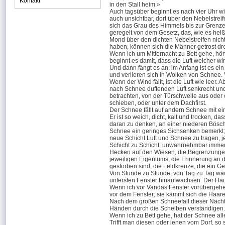
Kontakt
in den Stall heim.»
Auch tagsüber beginnt es nach vier Uhr 
auch unsichtbar, dort über den Nebelstrei
sich das Grau des Himmels bis zur Grenze 
geregelt von dem Gesetz, das, wie es heiß
Mond über den dichten Nebelstreifen nicht
haben, können sich die Männer getrost dr
Wenn ich um Mitternacht zu Bett gehe, hö
beginnt es damit, dass die Luft weicher w
Und dann fängt es an; im Anfang ist es e
und verlieren sich in Wolken von Schnee. 
Wenn der Wind fällt, ist die Luft wie leer. 
nach Schnee duftenden Luft senkrecht und
betrachten, von der Türschwelle aus oder 
schieben, oder unter dem Dachfirst.
Der Schnee fällt auf andern Schnee mit ei
Er ist so weich, dicht, kalt und trocken, 
daran zu denken, an einer niederen Bösch
Schnee ein geringes Sichsenken bemerkt; ei
neue Schicht Luft und Schnee zu tragen, j
Schicht zu Schicht, unwahrnehmbar immer 
Hecken auf den Wiesen, die Begrenzungen 
jeweiligen Eigentums, die Erinnerung an d
gestorben sind, die Feldkreuze, die ein Ge
Von Stunde zu Stunde, von Tag zu Tag wäch
untersten Fenster hinaufwachsen. Der Hau
Wenn ich vor Vandas Fenster vorübergehe, s
vor dem Fenster; sie kämmt sich die Haare 
Nach dem großen Schneefall dieser Nächte
Händen durch die Scheiben verständigen.
Wenn ich zu Bett gehe, hat der Schnee all
Trifft man diesen oder jenen vom Dorf, so