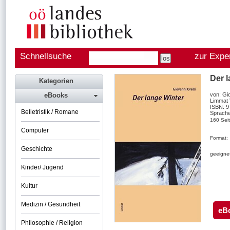
Schnellsuche
zur Expe
Der 
Kategorien
eBooks
von: Gio
Limmat 
ISBN: 
Belletristik / Romane
Sprache
160 Sei
Computer
Format:
Geschichte
geeignet
Kinder/ Jugend
Kultur
Medizin / Gesundheit
eB
Philosophie / Religion