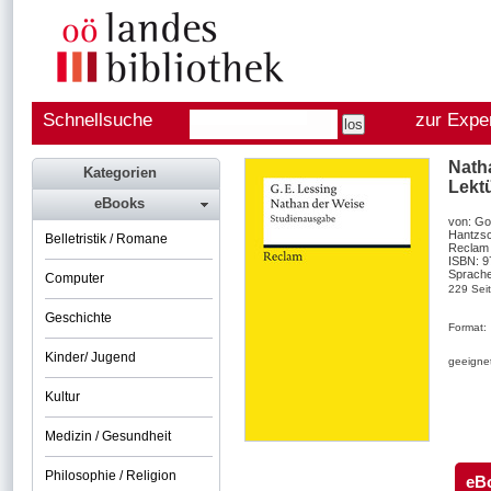
Schnellsuche
zur Expe
Nath
Kategorien
Lektü
eBooks
von: Go
Hantzsc
Belletristik / Romane
Reclam 
ISBN: 
Sprache
Computer
229 Sei
Geschichte
Format:
Kinder/ Jugend
geeignet
Kultur
Medizin / Gesundheit
Philosophie / Religion
eB