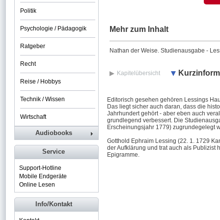
Politik
Psychologie / Pädagogik
Mehr zum Inhalt
Ratgeber
Nathan der Weise. Studienausgabe - Lessi
Recht
Kurzinform
Kapitelübersicht
Reise / Hobbys
Technik / Wissen
Editorisch gesehen gehören Lessings Hau
Das liegt sicher auch daran, dass die hi
Jahrhundert gehört - aber eben auch veralt
Wirtschaft
grundlegend verbessert. Die Studienausga
Erscheinungsjahr 1779) zugrundegelegt wi
Audiobooks
Gotthold Ephraim Lessing (22. 1. 1729 Ka
der Aufklärung und trat auch als Publizist
Service
Epigramme.
Support-Hotline
Mobile Endgeräte
Online Lesen
Info/Kontakt