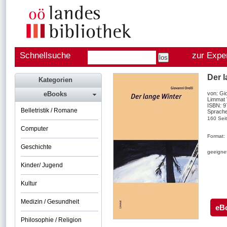
Schnellsuche
zur Expe
Der 
Kategorien
eBooks
von: Gio
Limmat 
ISBN: 
Belletristik / Romane
Sprache
160 Sei
Computer
Format:
Geschichte
geeignet
Kinder/ Jugend
Kultur
Medizin / Gesundheit
eB
Philosophie / Religion