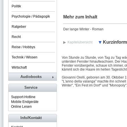
Politik
Psychologie / Pädagogik
Mehr zum Inhalt
Ratgeber
Der lange Winter - Roman
Recht
Kurzinform
Kapitelübersicht
Reise / Hobbys
Technik / Wissen
Von Stunde zu Stunde, von Tag zu Tag wäch
untersten Fenster hinaufwachsen. Der Hau
Fenster vorübergehe, schaue ich immer, ob 
Wirtschaft
kämmt sich die Haare im hellen Tageslicht
Audiobooks
Giovanni Orelli, geboren am 30. Oktober 1
"L'anno della valanga" machte ihn schnel
Winter", "Ein Fest im Dorf" und "Monopoly"
Service
Support-Hotline
Mobile Endgeräte
Online Lesen
Info/Kontakt