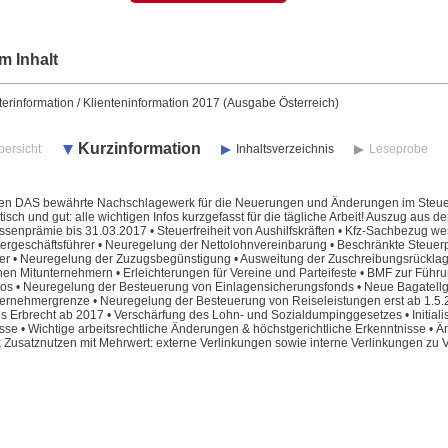
m Inhalt
erinformation / Klienteninformation 2017 (Ausgabe Österreich)
Kurzinformation
bersicht
Inhaltsverzeichnis
Leseprobe
ren DAS bewährte Nachschlagewerk für die Neuerungen und Änderungen im Steuer- u
tisch und gut: alle wichtigen Infos kurzgefasst für die tägliche Arbeit! Auszug aus d
ssenprämie bis 31.03.2017 • Steuerfreiheit von Aushilfskräften • Kfz-Sachbezug wes
ergeschäftsführer • Neuregelung der Nettolohnvereinbarung • Beschränkte Steuerpf
er • Neuregelung der Zuzugsbegünstigung • Ausweitung der Zuschreibungsrücklage b
chen Mitunternehmern • Erleichterungen für Vereine und Parteifeste • BMF zur Führ
os • Neuregelung der Besteuerung von Einlagensicherungsfonds • Neue Bagatellgre
ternehmergrenze • Neuregelung der Besteuerung von Reiseleistungen erst ab 1.5.
s Erbrecht ab 2017 • Verschärfung des Lohn- und Sozialdumpinggesetzes • Initiali
asse • Wichtige arbeitsrechtliche Änderungen & höchstgerichtliche Erkenntnisse •
k Zusatznutzen mit Mehrwert: externe Verlinkungen sowie interne Verlinkungen zu 