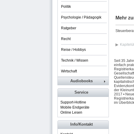
Politik
Psychologie / Pädagogik
Mehr zu
Ratgeber
Steuerberat
Recht
Kapitelü
Reise / Hobbys
Technik / Wissen
Seit 35 Jah
einfach prak
Registrierka
Wirtschaft
Gesellschaft
Quellensteu
Audiobooks
kapitalistis
Evidenzkont
der Kleinun
Service
2017 • Neue
Registrierk
Support-Hotline
im Überblic
Mobile Endgeräte
Online Lesen
Info/Kontakt