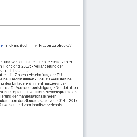
Blick ins Buch
Fragen zu eBooks?
nd Wirtschaftsrecht für alle Steuerzahler -
en Hightlights 2017: • Verlängerung der
entlich beteiligter
licht für Zinsen • Abschaffung der EU-
ei Kreditinstituten • BMF zu Verlusten bei
ung des Einlagen- & Innenfinanzierungs-
nze für Vorsteuerberichtigung • Neudefinition
2019 • Geplante Investitionszuwachsprämie ab
sierung der manipulationssicheren
 Änderungen der Steuergesetze von 2014 – 2017
Verweisen und vom Inhaltsverzeichnis.