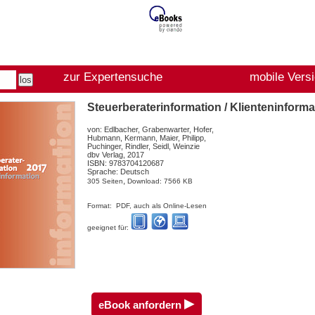
zur Expertensuche
mobile Vers
Steuerberaterinformation / Klienteninform
von: Edlbacher, Grabenwarter, Hofer,
Hubmann, Kermann, Maier, Philipp,
Puchinger, Rindler, Seidl, Weinzie
dbv Verlag, 2017
ISBN: 9783704120687
Sprache: Deutsch
,
305 Seiten
Download: 7566 KB
Format: PDF, auch als Online-Lesen
geeignet für:
▸
eBook anfordern