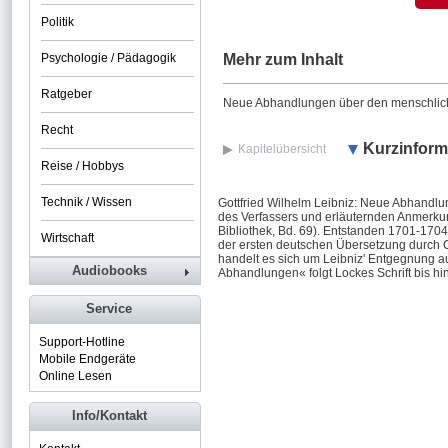
Politik
Psychologie / Pädagogik
Mehr zum Inhalt
Ratgeber
Neue Abhandlungen über den menschlich
Recht
Kurzinform
Kapitelübersicht
Reise / Hobbys
Technik / Wissen
Gottfried Wilhelm Leibniz: Neue Abhandlu
des Verfassers und erläuternden Anmerkun
Bibliothek, Bd. 69). Entstanden 1701-1704.
Wirtschaft
der ersten deutschen Übersetzung durch
handelt es sich um Leibniz' Entgegnung 
Audiobooks
Abhandlungen« folgt Lockes Schrift bis h
Service
Support-Hotline
Mobile Endgeräte
Online Lesen
Info/Kontakt