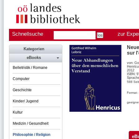
Schnellsuche
zur Expe
Neue
Kategorien
sur 
eBooks
von: Got
Henricu
Belletristik / Romane
2012
ISBN: 
Sprache
Computer
588 Sei
Geschichte
Format:
Kinder/ Jugend
geeignet
Kultur
Medizin / Gesundheit
Philosophie / Religion
eB