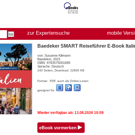
zur Expertensuche
mobile Vers
Baedeker SMART Reiseführer E-Book Itali
von: Susanne Kilimann
Baedeker, 2023
ISBN: 9783575001689
Sprache: Deutsch
,
240 Seiten
Download: 22800 KB
Format: PDF, auch als Online-Lesen
geeignet für:
Wieder verfügbar ab: 13.08.2026 10:09
▸
eBook vormerken