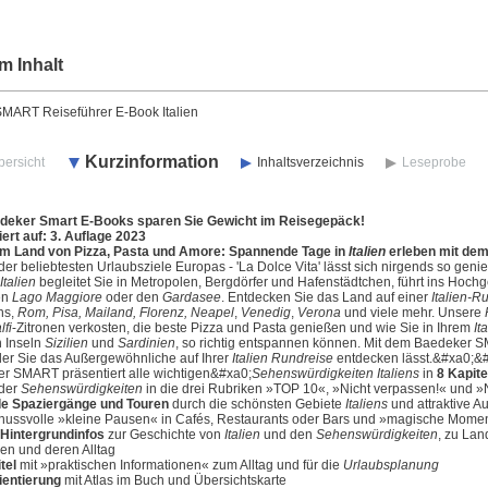
m Inhalt
MART Reiseführer E-Book Italien
Kurzinformation
bersicht
Inhaltsverzeichnis
Leseprobe
edeker Smart E-Books sparen Sie Gewicht im Reisegepäck!
ert auf: 3. Auflage 2023
im Land von Pizza, Pasta und Amore: Spannende Tage in
Italien
erleben mit d
 der beliebtesten Urlaubsziele Europas - 'La Dolce Vita' lässt sich nirgends so geni
Italien
begleitet Sie in Metropolen, Bergdörfer und Hafenstädtchen, führt ins Hoch
en
Lago Maggiore
oder den
Gardasee
. Entdecken Sie das Land auf einer
Italien-R
ens,
Rom, Pisa, Mailand, Florenz, Neapel
,
Venedig
,
Verona
und viele mehr. Unsere
fi
-Zitronen verkosten, die beste Pizza und Pasta genießen und wie Sie in Ihrem
It
n Inseln
Sizilien
und
Sardinien
, so richtig entspannen können. Mit dem Baedeker
 der Sie das Außergewöhnliche auf Ihrer
Italien Rundreise
entdecken lässt.&#xa0;&
r SMART präsentiert alle wichtigen&#xa0;
Sehenswürdigkeiten
Italiens
in
8 Kapite
der
Sehenswürdigkeiten
in die drei Rubriken »TOP 10«, »Nicht verpassen!« und 
de Spaziergänge und Touren
durch die schönsten Gebiete
Italiens
und attraktive Au
nussvolle »kleine Pausen« in Cafés, Restaurants oder Bars und »magische Mome
Hintergrundinfos
zur Geschichte von
Italien
und den
Sehenswürdigkeiten
, zu Lan
n und deren Alltag
tel
mit »praktischen Informationen« zum Alltag und für die
Urlaubsplanung
ientierung
mit Atlas im Buch und Übersichtskarte