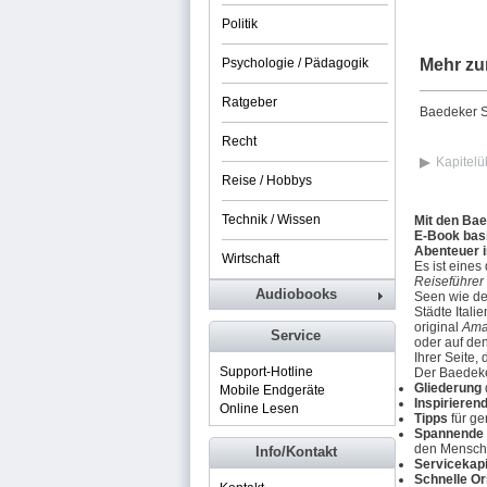
Politik
Psychologie / Pädagogik
Mehr zu
Ratgeber
Baedeker S
Recht
Kapitelü
Reise / Hobbys
Technik / Wissen
Mit den Ba
E-Book basi
Abenteuer 
Wirtschaft
Es ist eines
Reiseführer 
Audiobooks
Seen wie d
Städte Itali
original
Amal
Service
oder auf de
Ihrer Seite,
Support-Hotline
Der Baedeke
Gliederung
Mobile Endgeräte
Inspirieren
Online Lesen
Tipps
für ge
Spannende 
den Mensche
Info/Kontakt
Servicekapi
Schnelle Or