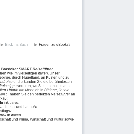
Blick ins Buch
Fragen zu eBooks?
em Baedeker SMART
Reiseführer
eßen wie im vielseitigen
Italien
. Unser
gebirge, durch Hügelland, an Küsten und zu
undreise
und erkunden Sie die berühmtesten
Reisetipps
verraten, wo Sie Limoncello aus
alien-Urlaub am Meer
, ob in
Bibione
,
Jesolo
 SMART haben Sie den perfekten
Reiseführer
an
#xa0;
ln
inklusive:
»Nach Lust und Laune!«
sflugsziele
nte« in
Italien
dschaft und Klima, Wirtschaft und Kultur sowie