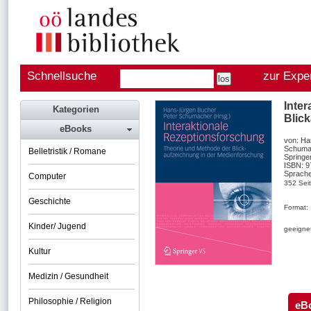
Schnellsuche
zur Expe
Inte
Kategorien
Blic
eBooks
von: Ha
Schuma
Belletristik / Romane
Springe
ISBN: 
Sprache
Computer
352 Sei
Geschichte
Format:
Kinder/ Jugend
geeignet
Kultur
Medizin / Gesundheit
Philosophie / Religion
eB