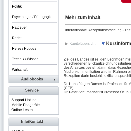
Politik
Psychologie / Pädagogik
Mehr zum Inhalt
Ratgeber
Interaktionale Rezeptionsforschung - Th
Recht
Kurzinform
Kapitelübersicht
Reise / Hobbys
Technik / Wissen
Ziel des Bandes ist es, den Begriff der I
verschiedenen Blickaufzeichnungsstudien
des Ansatzes besteht darin, dass Rezept
Wirtschaft
Medienkommunikation wird im Rahmen ein
Rezeption darin besteht, textliche, sprach
Audiobooks
Dr. Hans-Jürgen Bucher ist Professor für
(CEB).
Service
Dr. Peter Schumacher ist Professor für J
Support-Hotline
Mobile Endgeräte
Online Lesen
Info/Kontakt