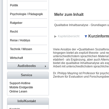
Politik
Psychologie / Pädagogik
Mehr zum Inhalt
Ratgeber
Qualitative Inhaltsanalyse - Grundlagen 
Recht
Kurzinform
Kapitelübersicht
Reise / Hobbys
Technik / Wissen
Viele Ansätze der »Qualitativen Sozialfor
hingegen bietet als explizit theorie- und r
unterschiedlichstem sprachlichen Material.
Wirtschaft
etabliert - als Ergänzung, aber auch Alter
bietet die qualitative Inhaltsanalyse als e
Audiobooks
Arbeit mit unterschiedlichstem sprachliche
Dr. Philipp Mayring ist Professor für psych
Service
Zentrum für Evaluation und Forschungsbera
Support-Hotline
Mobile Endgeräte
Online Lesen
Info/Kontakt