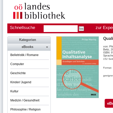
Schnellsuche
zur Expe
Qual
Kategorien
eBooks
von: Phi
Beltz, 
ISBN: 
Belletristik / Romane
Sprache
152 Sei
Computer
Format:
Geschichte
geeignet
Kinder/ Jugend
Kultur
Medizin / Gesundheit
eB
Philosophie / Religion