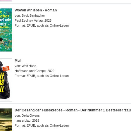
Wovon wir leben - Roman
von:
Birgit Birnbacher
Paul Zsolnay Verlag
,
2023
Format:
EPUB, auch als Online-Lesen
Müll
von:
Wolf Haas
Hoffmann und Campe
,
2022
Format:
EPUB, auch als Online-Lesen
Der Gesang der Flusskrebse - Roman - Der Nummer 1 Bestseller 'zaub
von:
Delia Owens
hanserblau
,
2019
Format:
EPUB, auch als Online-Lesen