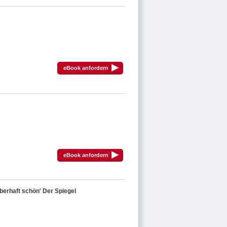
▸
eBook anfordern
▸
eBook anfordern
erhaft schön' Der Spiegel