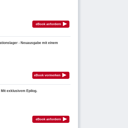
▸
eBook anfordern
rationslager - Neuausgabe mit einem
▸
eBook vormerken
. Mit exklusivem Epilog.
▸
eBook anfordern