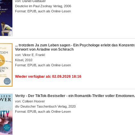
von:
Daniel Glattauer
Deuticke im Paul Zsolnay Verlag
,
2006
Format:
EPUB, auch als Online-Lesen
... trotzdem Ja zum Leben sagen - Ein Psychologe erlebt das Konzent
Vorwort von Ariadne von Schirach
von:
Viktor E. Frankl
Kösel
,
2010
Format:
EPUB, auch als Online-Lesen
Wieder verfügbar ab: 02.09.2026 18:16
Verity - Der TikTok-Bestseller - ein Romantik-Thriller voller Emotionen
von:
Colleen Hoover
dtv Deutscher Taschenbuch Verlag
,
2020
Format:
EPUB, auch als Online-Lesen