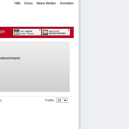
Hilfe
Konto
Meine Medien
Anmelden
ion
iebesromane
Treffer
91