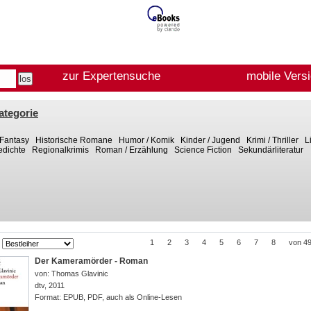
zur Expertensuche
mobile Vers
ategorie
Fantasy
Historische Romane
Humor / Komik
Kinder / Jugend
Krimi / Thriller
L
Gedichte
Regionalkrimis
Roman / Erzählung
Science Fiction
Sekundärliteratur
1
2
3
4
5
6
7
8
von 4
Der Kameramörder - Roman
von:
Thomas Glavinic
dtv
,
2011
Format:
EPUB, PDF, auch als Online-Lesen