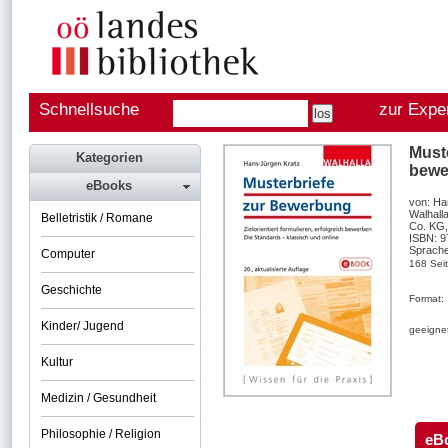
Schnellsuche
zur Expe
Muste
Kategorien
bewe
eBooks
von: Ha
Walhall
Belletristik / Romane
Co. KG,
ISBN: 
Sprache
Computer
168 Sei
Geschichte
Format:
Kinder/ Jugend
geeignet
Kultur
Medizin / Gesundheit
Philosophie / Religion
eB