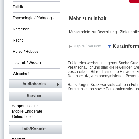
Politik
Psychologie / Pädagogik
Mehr zum Inhalt
Ratgeber
Musterbriefe zur Bewerbung - Zielorientie
Recht
Kurzinform
Kapitelübersicht
Reise / Hobbys
Technik / Wissen
Erfolgreich werben in eigener Sache Gut
Veranschaulichung sind die jeweiligen Ste
beschreiben. Hilfreich sind die Hinweise z
Wirtschaft
Datenschutz, zum anonymisierten Bewerbu
Audiobooks
Hans-Jürgen Kratz war viele Jahre in Führ
Kommunikation sowie Personalentwicklung
Service
Support-Hotline
Mobile Endgeräte
Online Lesen
Info/Kontakt