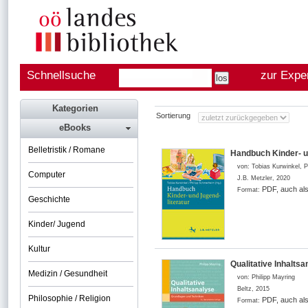
Schnellsuche
zur Expe
Kategorien
Sortierung
eBooks
Belletristik / Romane
Handbuch Kinder- u
von:
Tobias Kurwinkel, 
Computer
J.B. Metzler
,
2020
PDF, auch al
Format:
Geschichte
Kinder/ Jugend
Kultur
Qualitative Inhalts
Medizin / Gesundheit
von:
Philipp Mayring
Beltz
,
2015
Philosophie / Religion
PDF, auch al
Format: