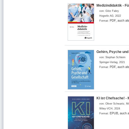
Medizindidaktik - F
von:
Götz Fabry
Hogrefe AG
,
2022
PDF, auch al
Format:
Gehirn, Psyche und
von:
Stephan Schleim
Springer-Verlag
,
2021
PDF, auch al
Format:
KI ist Chefsache! - 
von:
Oliver Schwartz, M
Wiley-VCH
,
2024
EPUB, auch a
Format: