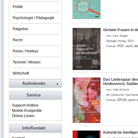
Politik
Psychologie / Pädagogik
Ratgeber
Geniale Frauen in d
von:
Lars Jaeger
Recht
Springer-Verlag
,
2023
PDF, auch al
Format:
Reise / Hobbys
Technik / Wissen
Wirtschaft
Das Liebespaar des 
Audiobooks
Heidenreich, Südde
von:
Julia Schoch
Service
dtv Deutscher Taschenb
EPUB, auch a
Format:
Support-Hotline
Mobile Endgeräte
Online Lesen
Info/Kontakt
Künstliche Intellig