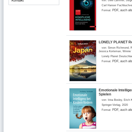
Kontakt
von:
Uwe Lämmel, Jürg
Carl Hanser Fachbuchve
PDF, auch al
Format:
LONELY PLANET Reis
von:
Simon Richmond, Ra
Jessica Korteman, Winnie T
Lonely Planet Deutschla
PDF, auch al
Format:
Emotionale Intellig
Spielen
von:
Irina Bosley, Erich
Springer-Verlag
,
2020
PDF, auch al
Format: