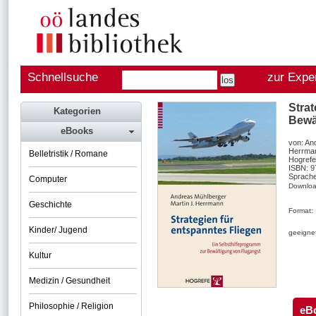
Schnellsuche
zur Expe
Strat
Kategorien
Bewä
eBooks
von: An
Herrma
Belletristik / Romane
Hogrefe
ISBN: 
Sprache
Computer
Downloa
Geschichte
Format:
Kinder/ Jugend
geeignet
Kultur
Medizin / Gesundheit
Philosophie / Religion
eB