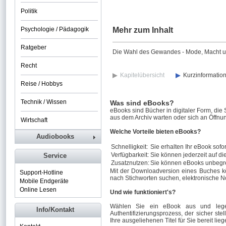
Politik
Psychologie / Pädagogik
Mehr zum Inhalt
Ratgeber
Die Wahl des Gewandes - Mode, Macht und 
Recht
Kapitelübersicht
Kurzinformatio
Reise / Hobbys
Technik / Wissen
Was sind eBooks?
eBooks sind Bücher in digitaler Form, die
aus dem Archiv warten oder sich an Öffnun
Wirtschaft
Welche Vorteile bieten eBooks?
Audiobooks
Schnelligkeit:
Sie erhalten Ihr eBook sofor
Verfügbarkeit:
Sie können jederzeit auf di
Service
Zusatznutzen:
Sie können eBooks unbegre
Mit der Downloadversion eines Buches k
Support-Hotline
nach Stichworten suchen, elektronische N
Mobile Endgeräte
Online Lesen
Und wie funktioniert's?
Wählen Sie ein eBook aus und legen
Info/Kontakt
Authentifizierungsprozess, der sicher stel
Ihre ausgeliehenen Titel für Sie bereit lieg