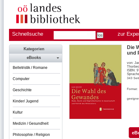
Schnellsuche
zur Expe
Die 
Kategorien
und P
eBooks
von: Ja
Thorbec
Belletristik / Romane
ISBN: 
Sprache
343 Sei
Computer
Format:
Geschichte
geeignet
Kinder/ Jugend
Kultur
Medizin / Gesundheit
eB
Philosophie / Religion